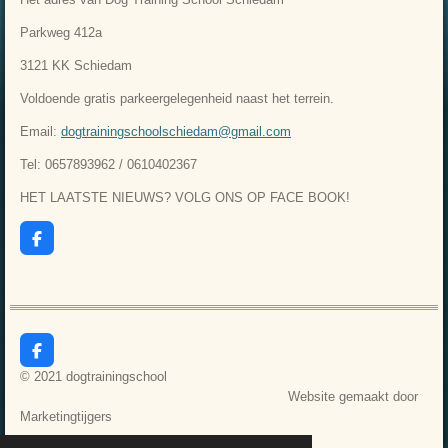
Parkweg 412a
3121 KK Schiedam
Voldoende gratis parkeergelegenheid naast het terrein.
Email:
dogtrainingschoolschiedam@gmail.com
Tel: 0657893962 / 0610402367
HET LAATSTE NIEUWS? VOLG ONS OP FACE BOOK!
F
a
c
e
b
o
o
k
F
a
© 2021 dogtrainingschool
c
Website gemaakt door
e
b
Marketingtijgers
o
o