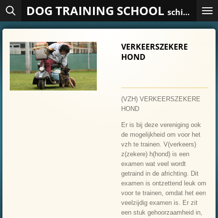
DOG TRAINING SCHOOL
Ga
schiedam
direct
naar
de
VERKEERSZEKERE
hoofdinhoud
HOND
(VZH) VERKEERSZEKERE
HOND
Er is bij deze vereniging ook
de mogelijkheid om voor het
vzh te trainen. V(verkeers)
z(zekere) h(hond) is een
examen wat veel wordt
getraind in de africhting. Dit
examen is ontzettend leuk om
voor te trainen, omdat het een
veelzijdig examen is. Er zit
een stuk gehoorzaamheid in,